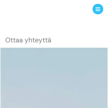
Siirry
sisältöön
Main
Men
Ottaa yhteyttä